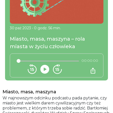
30 paź 2023
•
0 godz. 56 min.
Miasto, masa, maszyna – rola
miasta w życiu człowieka
00:00:00
Miasto, masa, maszyna
W najnowszym odcinku podcastu pada pytanie, czy
miasto jest wielkim darem cywilizacyjnym czy też
problemem, z którym trzeba sobie radzić. Bartłomiej