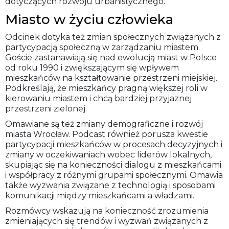
dotyczących rozwoju urbanistycznego.
Miasto w życiu człowieka
Odcinek dotyka też zmian społecznych związanych z
partycypacją społeczną w zarządzaniu miastem.
Goście zastanawiają się nad ewolucją miast w Polsce
od roku 1990 i zwiększającym się wpływem
mieszkańców na kształtowanie przestrzeni miejskiej.
Podkreślają, że mieszkańcy pragną większej roli w
kierowaniu miastem i chcą bardziej przyjaznej
przestrzeni zielonej.
Omawiane są też zmiany demograficzne i rozwój
miasta Wrocław. Podcast również porusza kwestie
partycypacji mieszkańców w procesach decyzyjnych i
zmiany w oczekiwaniach wobec liderów lokalnych,
skupiając się na konieczności dialogu z mieszkańcami
i współpracy z różnymi grupami społecznymi. Omawia
także wyzwania związane z technologią i sposobami
komunikacji między mieszkańcami a władzami.
Rozmówcy wskazują na konieczność zrozumienia
zmieniających się trendów i wyzwań związanych z