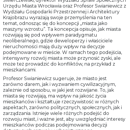
Świerczewski, dyrektor Wydziału Spraw Społecznych
Urzędu Miasta Wrocławia oraz Profesor Swianiewicz z
Wydziału Gospodarki Przestrzennej i Architektury
Krajobrazu wyrażają swoje przemyślenia na ten
temat, odnosząc się do koncepcji „miasta jako
maszyny wzrostu”. Ta koncepcja opisuje, jak miasta
rozwijają się pod wpływem paradygmatu
neoliberalnego, gdzie deweloperzy i właściciele
nieruchomości mają duży wpływ na decyzje
podejmowane w mieście. W ramach tego podejścia,
intensywny rozwój miasta może przynosić zyski, ale
może też prowadzić do konfliktów, na przykład z
mieszkańcami.
Profesor Swianiewicz sugeruje, że miasto jest
zarówno darem, jak i wyzwaniem cywilizacyjnym,
zależnie od sposobu, w jaki jest rozwijane. To, jak
miasta się rozwijają, ma wpływ na jakość życia
mieszkańców i kształtuje rzeczywistość w różnych
aspektach, zarówno politycznych, społecznych, jak i
zarządzania. Istnieje wiele różnych podejść do
rozwoju miast, i ważne jest, aby uwzględniać interesy
mieszkańców podczas podejmowania decyzji